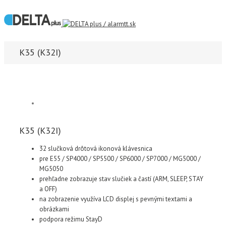
K35 (K32I)
K35 (K32I)
32 slučková drôtová ikonová klávesnica
pre E55 / SP4000 / SP5500 / SP6000 / SP7000 / MG5000 /
MG5050
prehľadne zobrazuje stav slučiek a častí (ARM, SLEEP, STAY
a OFF)
na zobrazenie využíva LCD displej s pevnými textami a
obrázkami
podpora režimu StayD