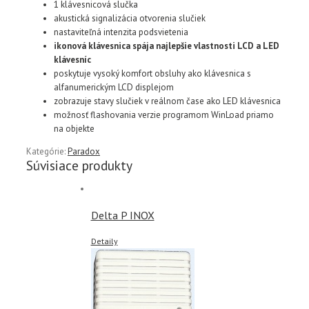
1 klávesnicová slučka
akustická signalizácia otvorenia slučiek
nastaviteľná intenzita podsvietenia
ikonová klávesnica spája najlepšie vlastnosti LCD a LED
klávesníc
poskytuje vysoký komfort obsluhy ako klávesnica s
alfanumerickým LCD displejom
zobrazuje stavy slučiek v reálnom čase ako LED klávesnica
možnosť flashovania verzie programom WinLoad priamo
na objekte
Kategórie:
Paradox
Súvisiace produkty
Delta P INOX
Detaily